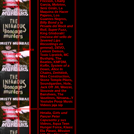
Friccion, Charly
Garcia,
Molotov
,
Serú Girán
, La
Maquina de Hacer
Pajaros, Los
Guantes Negros,
Billy Bond y la
Pesada del Rock and
Roll
,
Super Fuzz
,
King Ghidorah!
(música del sello de
Severed Lips
Recordings en
general)
,
DEVO
,
Musica
Lemon Demon,
Toxic Lipstick, MC
Bushpig, The
Beatles, KMFDM,
KoRn
,
System of a
Down
,
Alice In
Chains
,
Dethklok
,
Miss Construction,
Stone Temple Pilots,
Soundgarden, Hole,
Jack Off Jill, Weezer,
Siouxsie and the
Banshees, The
Vaselines, Nirvana...Y
Youtube Poop Music
Videos jaja sip
Hetalia
,
Girls und
Panzer
Peter
Capusotto y sus
Videos
, Aqua Teen
Hunger Force, Klass:
Elu Pärast,
Mission