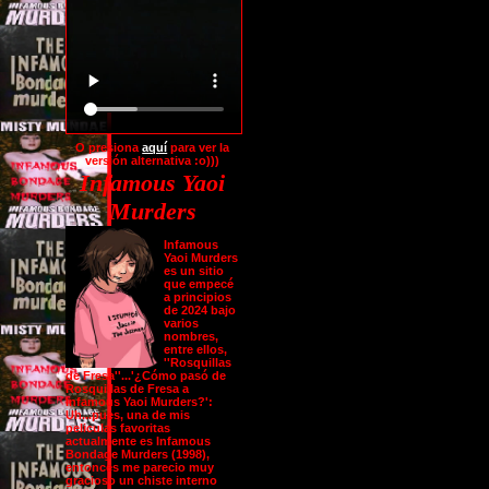
O presiona
aquí
para ver la
versión alternativa :o)))
Infamous Yaoi
Murders
Infamous
Yaoi Murders
es un sitio
que empecé
a principios
de 2024 bajo
varios
nombres,
entre ellos,
''Rosquillas
de Fresa''...'¿Cómo pasó de
Rosquillas de Fresa a
Infamous Yaoi Murders?':
Uh...pues, una de mis
peliculas favoritas
actualmente es Infamous
Bondage Murders (1998),
entonces me parecio muy
gracioso un chiste interno