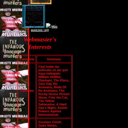
Más
quizzes :o))
Webmaster's
Interests
Categoria
Intereses
Casi todas las
películas en las que
haya trabajado
William Hellfire
,
Elephant
,
The Klass
,
Zero Day, Re-
Animator, Bride Of
Peliculas
Re-Animator, The
Rocky Horror Picture
Show, Fritz the Cat,
The Yellow
Submarine, A Hard
Day's Night, Austin
Powers Agente
Internacional.
Gustavo Cerati
,
Soda Stereo,