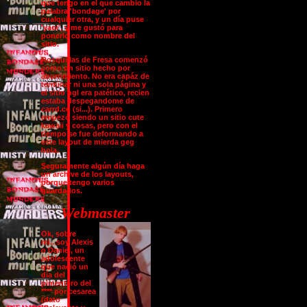
que tengo en el que cambio la
palabra 'bondage' por
cualquier otra, y un día puse
'yaoi', y me gustó para
ponerlo como nombre del
sitio.
Rosquillas de Fresa comenzó
como un sitio hecho por
aburrimiento. No era capáz de
terminar ni una sola página y
el sitio ngl era patético, recien
estaba despegandome de
carrd.co (si...). Primero
empezó siendo un sitio cute
kawaii y cosas, pero con el
tiempo se fue deformando a
este layout de mierda geg
hola.
Seguramente algún día haga
un archive de los layouts,
porque tengo varios
guardados.
Webmaster
Ok, sobre
mi...soy Alexis
o Daniel, un
adolescente
que nació un
día del
pimentero del
**** por cesarea
(dato