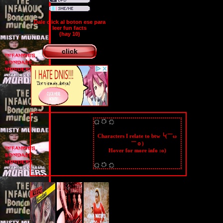
Dale click al boton ese para
leer fun facts
(hay 10)
click
Characters I relate to btw ╰(￣ω
￣ｏ)
Hover for more info :o)