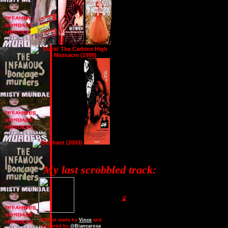
My last scrobbled track:
⌛
Widget made by
Vince
and
powered by
@Biancarosa