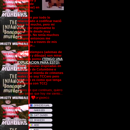
irrelevante y
extraño de
mencionar) en
Argentina.
Mi pasión por todo lo
relacionado a codificar nació
hace no mucho, pero mi
gusto por expresarme lo
desarrolle desde muy
pequeño. No tenía muchos
amigos, entonces me
expresaba a traves de mis
dibujos je...
Mis pasatiempos (ademas de
codificar y dibujar) son mirar
películas porno
(TENGO UNA
EXPLICACION PARA ESTO)
,
mirar películas inspiradas en
el tiroteo de Columbine e
investigar mierda de crimenes
reales (no soy TCCero pero
tampoco es como que tenga
problema con TCC)
Antes de que continues, quiero
que sepas que hoy me siento...