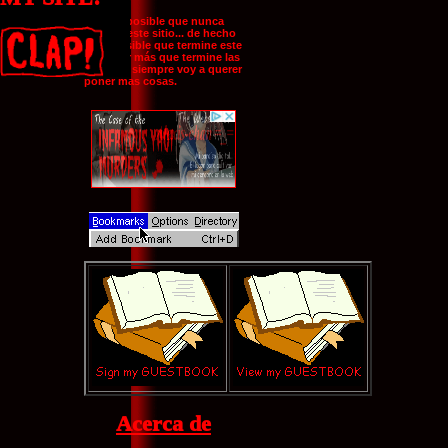
Es muy posible que nunca
termine este sitio... de hecho
es imposible que termine este
sitio, por más que termine las
paginas, siempre voy a querer
poner mas cosas.
UPDATES
BUTTON
Acerca de