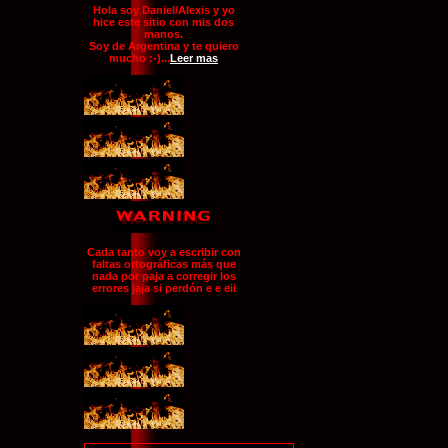
Hola soy Daniel/Alexis y yo
hice este sitio con mis dos
manos.
Soy de Argentina y te quiero
mucho :-)...
Leer mas
Cada tanto voy a escribir con
faltas ortográficas más que
nada por paja a corregir los
errores jaja si perdón e e eii