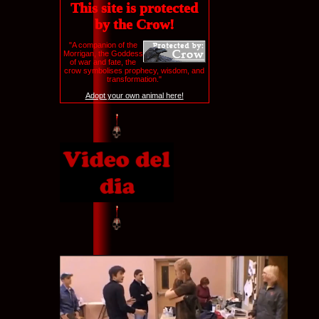
This site is protected
by the Crow!
"A companion
of the
Morrigan, the Goddess
of war and fate, the
crow symbolises prophecy, wisdom, and
transformation."
Adopt your own animal here!