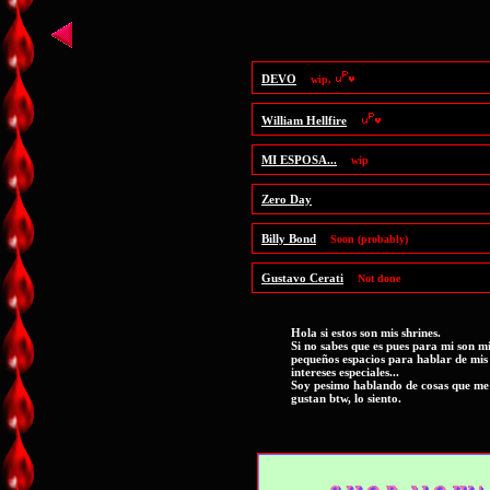
DEVO
wip,
William Hellfire
MI ESPOSA...
wip
Zero Day
Billy Bond
Soon (probably)
Gustavo Cerati
Not done
Hola si estos son mis shrines.
Si no sabes que es pues para mi son m
pequeños espacios para hablar de mis
intereses especiales...
Soy pesimo hablando de cosas que me
gustan btw, lo siento.