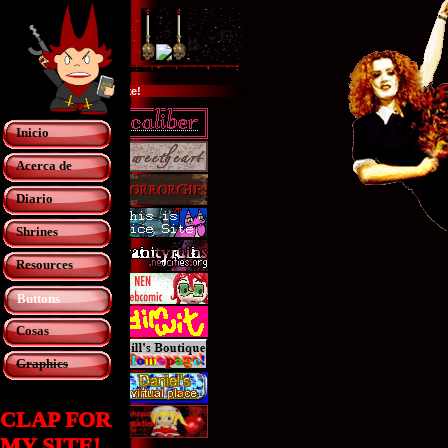
Sites I like!
Inicio
Acerca de
Diario
Shrines
Resources
Buttons
Cosas
Graphics
CLAP FOR
MY SITE!