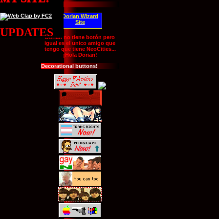
Friends!
Dorian Wizard
Site
UPDATES
Dorian no tiene botón pero
igual es el unico amigo que
tengo que tiene NeoCities...
¡Hola Dorian!
Decorational buttons!
BUTTON